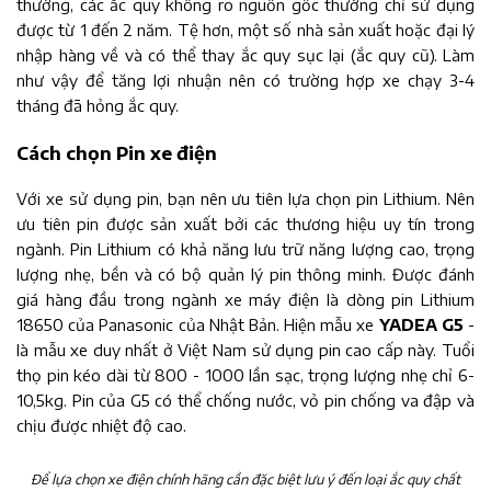
thường, các ắc quy không rõ nguồn gốc thường chỉ sử dụng
được từ 1 đến 2 năm. Tệ hơn, một số nhà sản xuất hoặc đại lý
nhập hàng về và có thể thay ắc quy sục lại (ắc quy cũ). Làm
như vậy để tăng lợi nhuận nên có trường hợp xe chạy 3-4
tháng đã hỏng ắc quy.
Cách chọn Pin xe điện
Với xe sử dụng pin, bạn nên ưu tiên lựa chọn pin Lithium. Nên
ưu tiên pin được sản xuất bởi các thương hiệu uy tín trong
ngành. Pin Lithium có khả năng lưu trữ năng lượng cao, trọng
lượng nhẹ, bền và có bộ quản lý pin thông minh. Được đánh
giá hàng đầu trong ngành xe máy điện là dòng pin Lithium
18650 của Panasonic của Nhật Bản. Hiện mẫu xe
YADEA G5
-
là mẫu xe duy nhất ở Việt Nam sử dụng pin cao cấp này. Tuổi
thọ pin kéo dài từ 800 - 1000 lần sạc, trọng lượng nhẹ chỉ 6-
10,5kg. Pin của G5 có thể chống nước, vỏ pin chống va đập và
chịu được nhiệt độ cao.
Để lựa chọn xe điện chính hãng cần đặc biệt lưu ý đến loại ắc quy chất