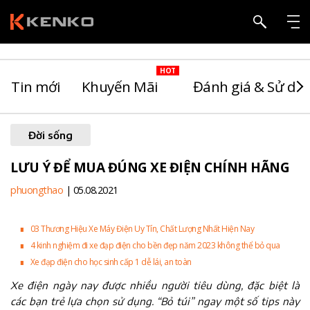
Tin mới
Khuyến Mãi
Đánh giá & Sử dụ
Đời sống
LƯU Ý ĐỂ MUA ĐÚNG XE ĐIỆN CHÍNH HÃNG
phuongthao
| 05.08.2021
∎
03 Thương Hiệu Xe Máy Điện Uy Tín, Chất Lượng Nhất Hiện Nay
∎
4 kinh nghiệm đi xe đạp điện cho bền đẹp năm 2023 không thể bỏ qua
∎
Xe đạp điện cho học sinh cấp 1 dễ lái, an toàn
Xe điện ngày nay được nhiều người tiêu dùng, đặc biệt là
các bạn trẻ lựa chọn sử dụng. “Bỏ túi” ngay một số tips này