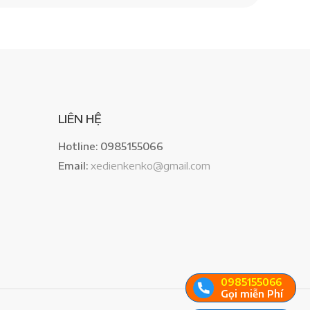
LIÊN HỆ
Hotline: 0985155066
Email:
xedienkenko@gmail.com
0985155066
Gọi miễn Phí