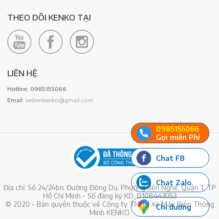
THEO DÕI KENKO TẠI
LIÊN HỆ
Hotline: 0985155066
Email:
xedienkenko@gmail.com
0985155066
Gọi miễn Phí
Chat FB
Chat Zalo
Địa chỉ: Số 24/24bis Đường Đông Du, Phường Bến Nghé, Quận 1, TP
Hồ Chí Minh - Số đăng ký KD: 0108443053
© 2020 - Bản quyền thuộc về Công ty TNHH Xe Máy Điện Thông
Chỉ đường
Minh KENKO