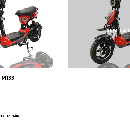
XEM TẤT
o M133
ãng 12 tháng