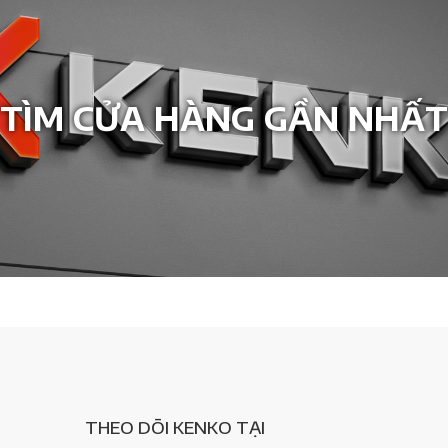
TÌM CỬA HÀNG GẦN NHẤT
THEO DÕI KENKO TẠI