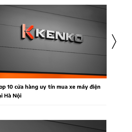
op 10 cửa hàng uy tín mua xe máy điện
04 xe m
ại Hà Nội
nhất đ