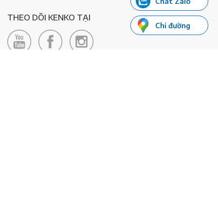
Chat Zalo
THEO DÕI KENKO TẠI
Chỉ đường
LIÊN HỆ
Hotline: 0985155066
Email:
xedienkenko@gmail.com
Địa chỉ: Số 24/24bis Đường Đông Du, Phường Bến Nghé, Quận 1, TP
Hồ Chí Minh - Số đăng ký KD: 0108443053
© 2020 - Bản quyền thuộc về Công ty TNHH Xe Máy Điện Thông
Minh KENKO