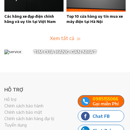
n
Các hãng xe đạp điện chính
Top 10 cửa hàng uy tín mua xe
hãng và uy tín tại Việt Nam
máy điện tại Hà Nội
Xem tất cả
TÌM CỬA HÀNG GẦN NHẤT
HỖ TRỢ
0985155066
Hỗ trợ
Gọi miễn Phí
Chính sách bảo hành
Chính sách bảo mật
Chat FB
Chính sách bán hàng đại lý
Tuyển dụng