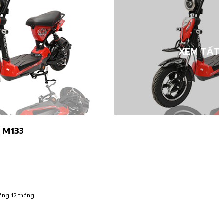
XEM TẤT
o M133
ãng 12 tháng