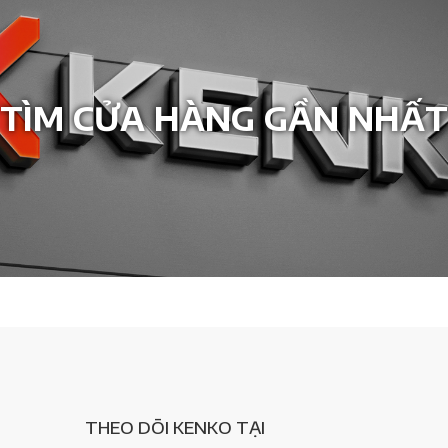
TÌM CỬA HÀNG GẦN NHẤT
THEO DÕI KENKO TẠI