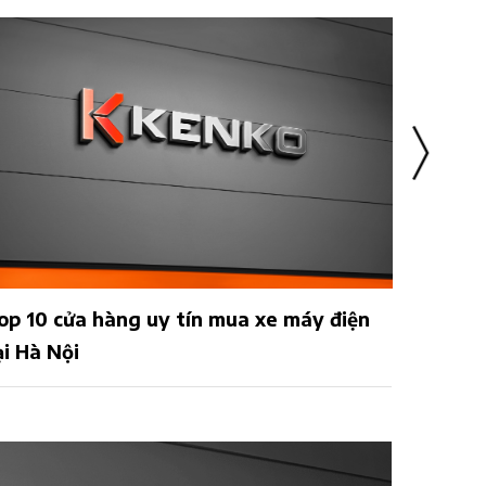
op 10 cửa hàng uy tín mua xe máy điện
04 xe m
ại Hà Nội
nhất đ