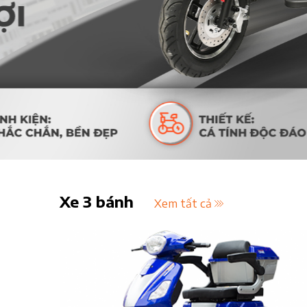
Xe 3 bánh
Xem tất cả