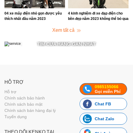
y
04 xe máy điện nhỏ gọn được yêu
4 kinh nghiệm đi xe đạp điện cho
thích nhất đầu năm 2023
bền đẹp năm 2023 không thể bỏ qua
Xem tất cả
TÌM CỬA HÀNG GẦN NHẤT
HỖ TRỢ
0985155066
Gọi miễn Phí
Hỗ trợ
Chính sách bảo hành
Chat FB
Chính sách bảo mật
Chính sách bán hàng đại lý
Tuyển dụng
Chat Zalo
THEO DÕI KENKO TẠI