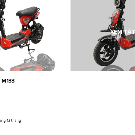
XEM TẤT
o M133
ãng 12 tháng