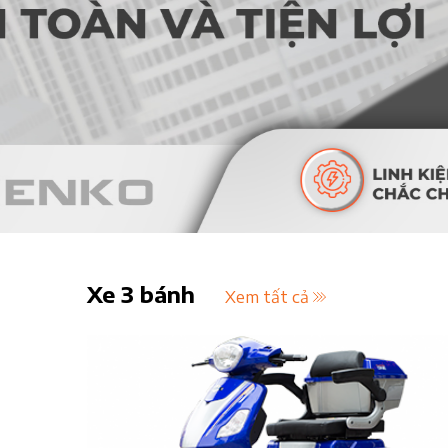
Xe 3 bánh
Xem tất cả