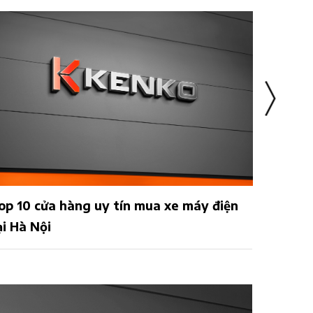
op 10 cửa hàng uy tín mua xe máy điện
04 xe m
ại Hà Nội
nhất đ