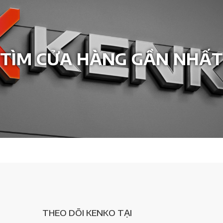
TÌM CỬA HÀNG GẦN NHẤT
THEO DÕI KENKO TẠI