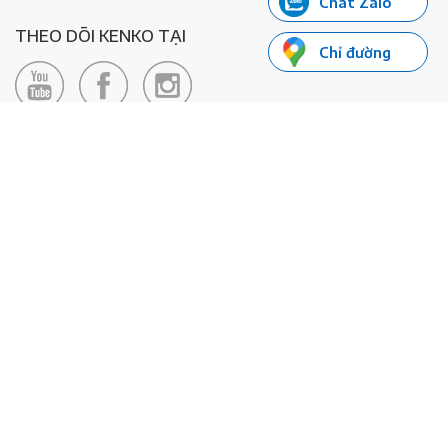
Chat Zalo
THEO DÕI KENKO TẠI
Chỉ đường
LIÊN HỆ
Hotline: 0985155066
Email:
xedienkenko@gmail.com
Địa chỉ: Số 24/24bis Đường Đông Du, Phường Bến Nghé, Quận 1, TP
Hồ Chí Minh - Số đăng ký KD: 0108443053
© 2020 - Bản quyền thuộc về Công ty TNHH Xe Máy Điện Thông
Minh KENKO