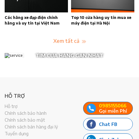
n
Các hãng xe đạp điện chính
Top 10 cửa hàng uy tín mua xe
hãng và uy tín tại Việt Nam
máy điện tại Hà Nội
Xem tất cả
TÌM CỬA HÀNG GẦN NHẤT
HỖ TRỢ
0985155066
Hỗ trợ
Gọi miễn Phí
Chính sách bảo hành
Chính sách bảo mật
Chat FB
Chính sách bán hàng đại lý
Tuyển dụng