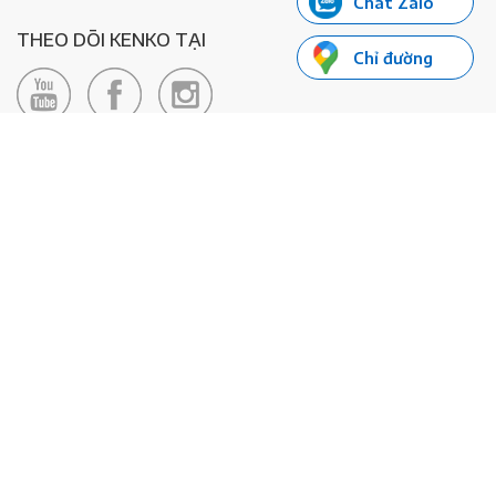
Chat Zalo
THEO DÕI KENKO TẠI
Chỉ đường
LIÊN HỆ
Hotline: 0985155066
Email:
xedienkenko@gmail.com
Địa chỉ: Số 24/24bis Đường Đông Du, Phường Bến Nghé, Quận 1, TP
Hồ Chí Minh - Số đăng ký KD: 0108443053
© 2020 - Bản quyền thuộc về Công ty TNHH Xe Máy Điện Thông
Minh KENKO