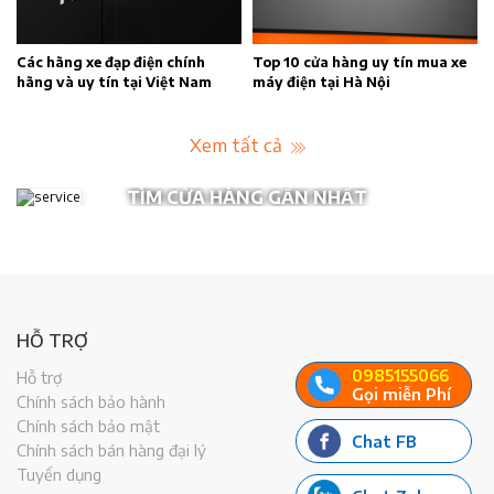
n
Các hãng xe đạp điện chính
Top 10 cửa hàng uy tín mua xe
hãng và uy tín tại Việt Nam
máy điện tại Hà Nội
Xem tất cả
TÌM CỬA HÀNG GẦN NHẤT
HỖ TRỢ
0985155066
Hỗ trợ
Gọi miễn Phí
Chính sách bảo hành
Chính sách bảo mật
Chat FB
Chính sách bán hàng đại lý
Tuyển dụng