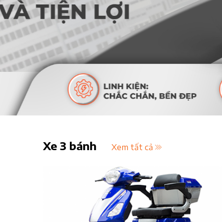
Xe 3 bánh
Xem tất cả