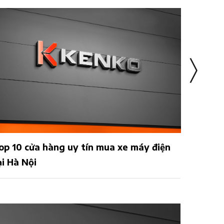
op 10 cửa hàng uy tín mua xe máy điện
04 xe m
ại Hà Nội
nhất đ