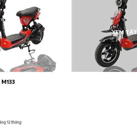
XEM TẤT
o M133
ãng 12 tháng