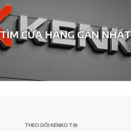
TÌM CỬA HÀNG GẦN NHẤT
THEO DÕI KENKO TẠI