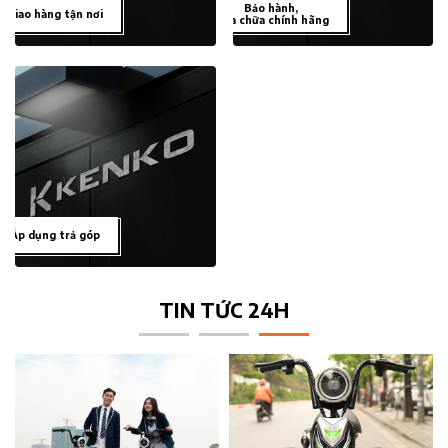
Bảo hành,
Giao hàng tận nơi
sửa chữa chính hãng
Áp dụng trả góp
TIN TỨC 24H