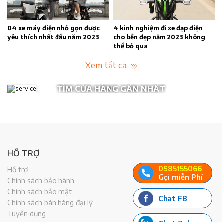
ạp điện
Xe đạp điện cho học sinh cấp 1
Xe đạp điện có phải đăng
3 không
dễ lái, an toàn
số không?
Xem tất cả
TÌM CỬA HÀNG GẦN NHẤT
HỖ TRỢ
0985155066
Hỗ trợ
Gọi miễn Phí
Chính sách bảo hành
Chính sách bảo mật
Chat FB
Chính sách bán hàng đại lý
Tuyển dụng