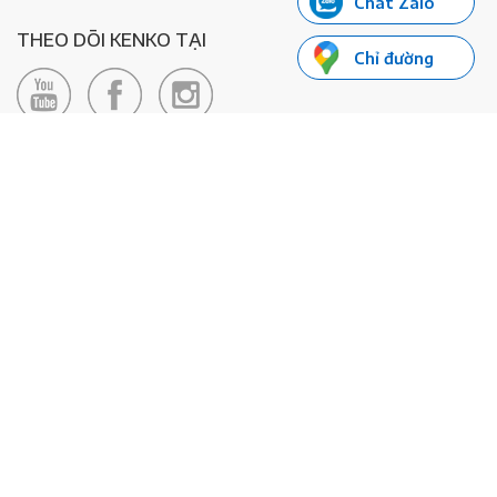
Chat Zalo
THEO DÕI KENKO TẠI
Chỉ đường
LIÊN HỆ
Hotline: 0985155066
Email:
xedienkenko@gmail.com
Địa chỉ: Số 24/24bis Đường Đông Du, Phường Bến Nghé, Quận 1, TP
Hồ Chí Minh - Số đăng ký KD: 0108443053
© 2020 - Bản quyền thuộc về Công ty TNHH Xe Máy Điện Thông
Minh KENKO