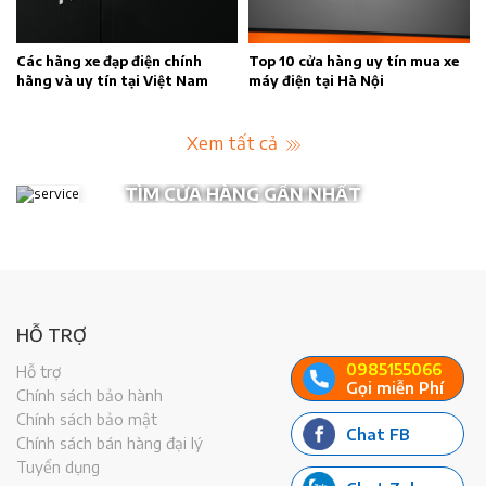
n
Các hãng xe đạp điện chính
Top 10 cửa hàng uy tín mua xe
hãng và uy tín tại Việt Nam
máy điện tại Hà Nội
Xem tất cả
TÌM CỬA HÀNG GẦN NHẤT
HỖ TRỢ
0985155066
Hỗ trợ
Gọi miễn Phí
Chính sách bảo hành
Chính sách bảo mật
Chat FB
Chính sách bán hàng đại lý
Tuyển dụng