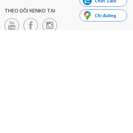
Chat Zalo
THEO DÕI KENKO TẠI
Chỉ đường
LIÊN HỆ
Hotline: 0985155066
Email:
xedienkenko@gmail.com
Địa chỉ: Số 24/24bis Đường Đông Du, Phường Bến Nghé, Quận 1, TP
Hồ Chí Minh - Số đăng ký KD: 0108443053
© 2020 - Bản quyền thuộc về Công ty TNHH Xe Máy Điện Thông
Minh KENKO