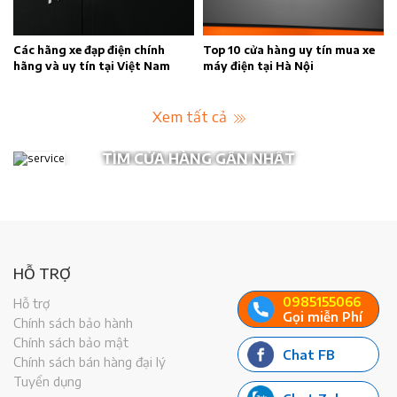
n
Các hãng xe đạp điện chính
Top 10 cửa hàng uy tín mua xe
hãng và uy tín tại Việt Nam
máy điện tại Hà Nội
Xem tất cả
TÌM CỬA HÀNG GẦN NHẤT
HỖ TRỢ
0985155066
Hỗ trợ
Gọi miễn Phí
Chính sách bảo hành
Chính sách bảo mật
Chat FB
Chính sách bán hàng đại lý
Tuyển dụng