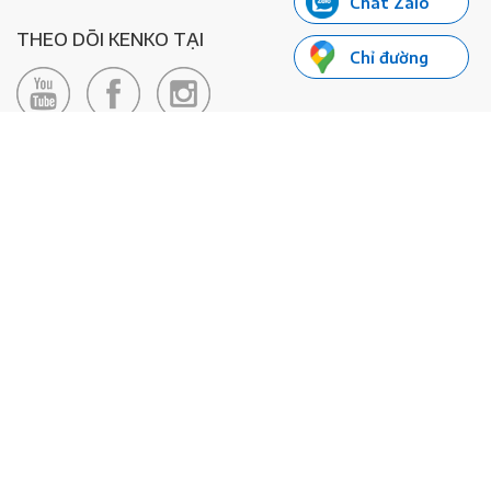
Chat Zalo
THEO DÕI KENKO TẠI
Chỉ đường
LIÊN HỆ
Hotline: 0985155066
Email:
xedienkenko@gmail.com
Địa chỉ: Số 24/24bis Đường Đông Du, Phường Bến Nghé, Quận 1, TP
Hồ Chí Minh - Số đăng ký KD: 0108443053
© 2020 - Bản quyền thuộc về Công ty TNHH Xe Máy Điện Thông
Minh KENKO