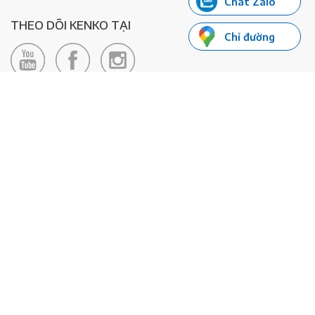
Chat Zalo
THEO DÕI KENKO TẠI
Chỉ đường
LIÊN HỆ
Hotline: 0985155066
Email:
xedienkenko@gmail.com
Địa chỉ: Số 24/24bis Đường Đông Du, Phường Bến Nghé, Quận 1, TP
Hồ Chí Minh - Số đăng ký KD: 0108443053
© 2020 - Bản quyền thuộc về Công ty TNHH Xe Máy Điện Thông
Minh KENKO