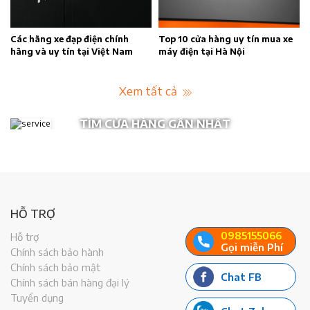
n
Các hãng xe đạp điện chính
Top 10 cửa hàng uy tín mua xe
hãng và uy tín tại Việt Nam
máy điện tại Hà Nội
Xem tất cả
TÌM CỬA HÀNG GẦN NHẤT
HỖ TRỢ
0985155066
Hỗ trợ
Gọi miễn Phí
Chính sách bảo hành
Chính sách bảo mật
Chat FB
Chính sách bán hàng đại lý
Tuyển dụng