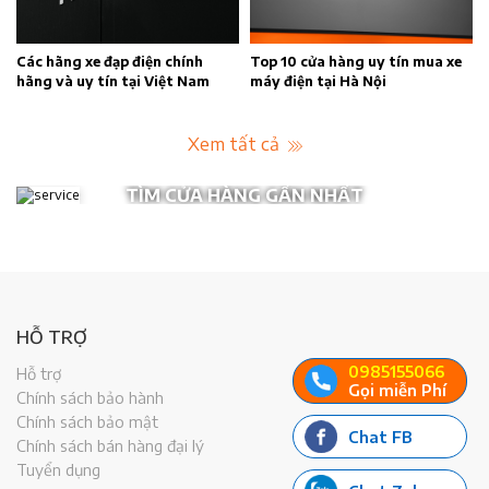
n
Các hãng xe đạp điện chính
Top 10 cửa hàng uy tín mua xe
hãng và uy tín tại Việt Nam
máy điện tại Hà Nội
Xem tất cả
TÌM CỬA HÀNG GẦN NHẤT
HỖ TRỢ
0985155066
Hỗ trợ
Gọi miễn Phí
Chính sách bảo hành
Chính sách bảo mật
Chat FB
Chính sách bán hàng đại lý
Tuyển dụng