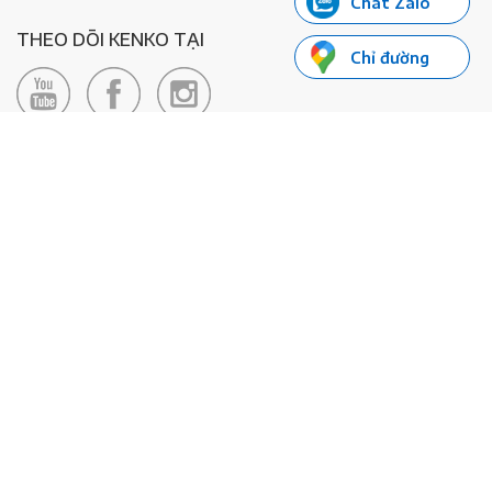
Chat Zalo
THEO DÕI KENKO TẠI
Chỉ đường
LIÊN HỆ
Hotline: 0985155066
Email:
xedienkenko@gmail.com
Địa chỉ: Số 24/24bis Đường Đông Du, Phường Bến Nghé, Quận 1, TP
Hồ Chí Minh - Số đăng ký KD: 0108443053
© 2020 - Bản quyền thuộc về Công ty TNHH Xe Máy Điện Thông
Minh KENKO