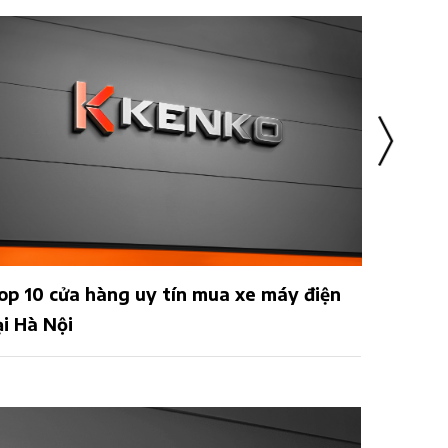
iện
04 xe máy điện nhỏ gọn được yêu thích
nhất đầu năm 2023