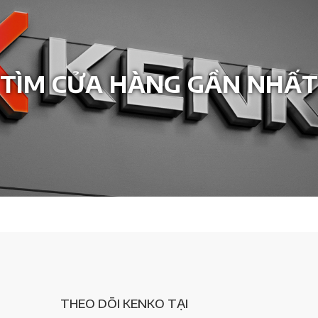
TÌM CỬA HÀNG GẦN NHẤT
THEO DÕI KENKO TẠI