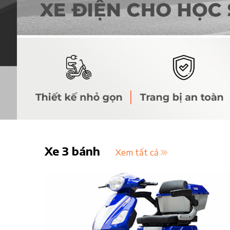
Xe 3 bánh
Xem tất cả