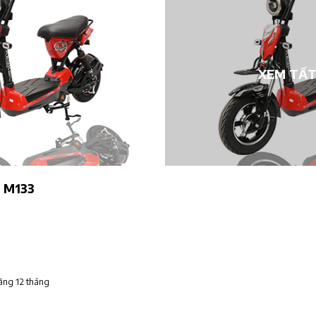
XEM TẤT
o M133
ãng 12 tháng