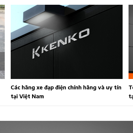
 và uy tín
Top 10 cửa hàng uy tín mua xe máy đ
tại Hà Nội