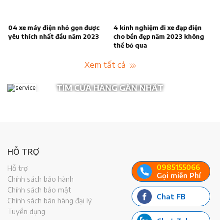
04 xe máy điện nhỏ gọn được
4 kinh nghiệm đi xe đạp điện
yêu thích nhất đầu năm 2023
cho bền đẹp năm 2023 không
thể bỏ qua
Xem tất cả
TÌM CỬA HÀNG GẦN NHẤT
HỖ TRỢ
0985155066
Hỗ trợ
Gọi miễn Phí
Chính sách bảo hành
Chính sách bảo mật
Chat FB
Chính sách bán hàng đại lý
Tuyển dụng