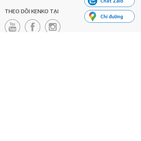
Chat Zalo
THEO DÕI KENKO TẠI
Chỉ đường
LIÊN HỆ
Hotline: 0985155066
Email:
xedienkenko@gmail.com
Địa chỉ: Số 24/24bis Đường Đông Du, Phường Bến Nghé, Quận 1, TP
Hồ Chí Minh - Số đăng ký KD: 0108443053
© 2020 - Bản quyền thuộc về Công ty TNHH Xe Máy Điện Thông
Minh KENKO