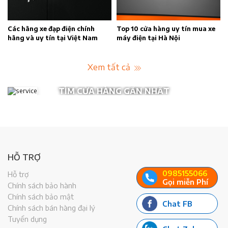
ãng xe đạp điện chính
Top 10 cửa hàng uy tín mua xe
04 xe m
và uy tín tại Việt Nam
máy điện tại Hà Nội
yêu thí
Xem tất cả
TÌM CỬA HÀNG GẦN NHẤT
HỖ TRỢ
0985155066
Hỗ trợ
Gọi miễn Phí
Chính sách bảo hành
Chính sách bảo mật
Chat FB
Chính sách bán hàng đại lý
Tuyển dụng