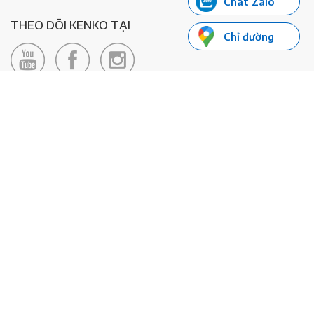
Chat Zalo
THEO DÕI KENKO TẠI
Chỉ đường
LIÊN HỆ
Hotline: 0985155066
Email:
xedienkenko@gmail.com
Địa chỉ: Số 24/24bis Đường Đông Du, Phường Bến Nghé, Quận 1, TP
Hồ Chí Minh - Số đăng ký KD: 0108443053
© 2020 - Bản quyền thuộc về Công ty TNHH Xe Máy Điện Thông
Minh KENKO