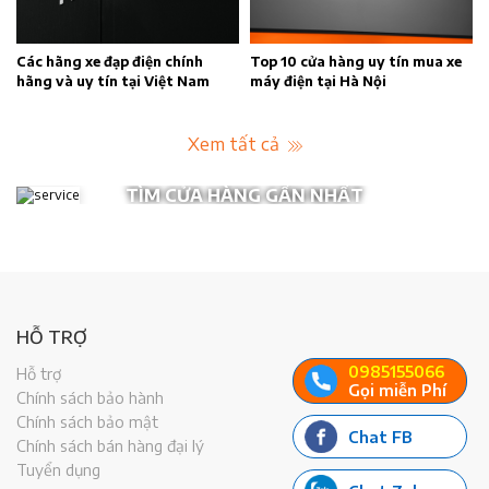
n
Các hãng xe đạp điện chính
Top 10 cửa hàng uy tín mua xe
hãng và uy tín tại Việt Nam
máy điện tại Hà Nội
Xem tất cả
TÌM CỬA HÀNG GẦN NHẤT
HỖ TRỢ
0985155066
Hỗ trợ
Gọi miễn Phí
Chính sách bảo hành
Chính sách bảo mật
Chat FB
Chính sách bán hàng đại lý
Tuyển dụng