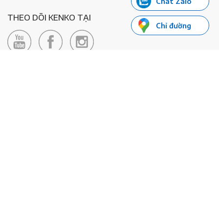
Chat Zalo
THEO DÕI KENKO TẠI
Chỉ đường
LIÊN HỆ
Hotline: 0985155066
Email:
xedienkenko@gmail.com
Địa chỉ: Số 24/24bis Đường Đông Du, Phường Bến Nghé, Quận 1, TP
Hồ Chí Minh - Số đăng ký KD: 0108443053
© 2020 - Bản quyền thuộc về Công ty TNHH Xe Máy Điện Thông
Minh KENKO