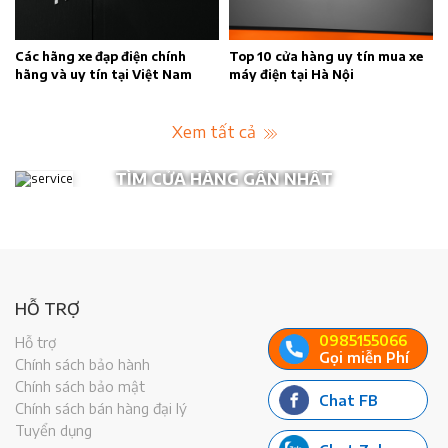
n
Các hãng xe đạp điện chính
Top 10 cửa hàng uy tín mua xe
hãng và uy tín tại Việt Nam
máy điện tại Hà Nội
Xem tất cả
TÌM CỬA HÀNG GẦN NHẤT
HỖ TRỢ
0985155066
Hỗ trợ
Gọi miễn Phí
Chính sách bảo hành
Chính sách bảo mật
Chat FB
Chính sách bán hàng đại lý
Tuyển dụng