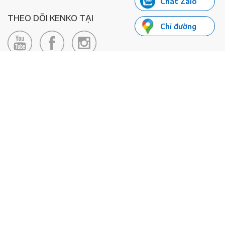
Chat Zalo
THEO DÕI KENKO TẠI
Chỉ đường
LIÊN HỆ
Hotline: 0985155066
Email:
xedienkenko@gmail.com
Địa chỉ: Số 24/24bis Đường Đông Du, Phường Bến Nghé, Quận 1, TP
Hồ Chí Minh - Số đăng ký KD: 0108443053
© 2020 - Bản quyền thuộc về Công ty TNHH Xe Máy Điện Thông
Minh KENKO