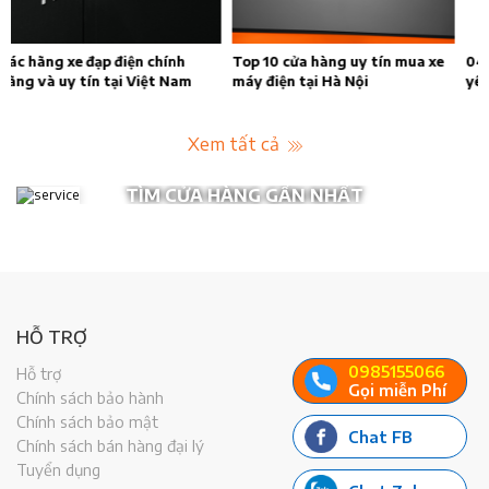
 xe
04 xe máy điện nhỏ gọn được
4 kinh nghiệm đi xe đạp điện
yêu thích nhất đầu năm 2023
cho bền đẹp năm 2023 không
thể bỏ qua
Xem tất cả
TÌM CỬA HÀNG GẦN NHẤT
HỖ TRỢ
0985155066
Hỗ trợ
Gọi miễn Phí
Chính sách bảo hành
Chính sách bảo mật
Chat FB
Chính sách bán hàng đại lý
Tuyển dụng