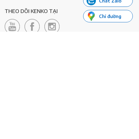
Chat Zalo
THEO DÕI KENKO TẠI
Chỉ đường
LIÊN HỆ
Hotline: 0985155066
Email:
xedienkenko@gmail.com
Địa chỉ: Số 24/24bis Đường Đông Du, Phường Bến Nghé, Quận 1, TP
Hồ Chí Minh - Số đăng ký KD: 0108443053
© 2020 - Bản quyền thuộc về Công ty TNHH Xe Máy Điện Thông
Minh KENKO