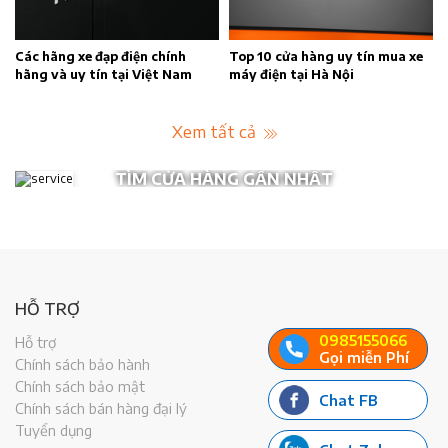
n
Các hãng xe đạp điện chính
Top 10 cửa hàng uy tín mua xe
hãng và uy tín tại Việt Nam
máy điện tại Hà Nội
Xem tất cả
TÌM CỬA HÀNG GẦN NHẤT
HỖ TRỢ
0985155066
Hỗ trợ
Gọi miễn Phí
Chính sách bảo hành
Chính sách bảo mật
Chat FB
Chính sách bán hàng đại lý
Tuyển dụng