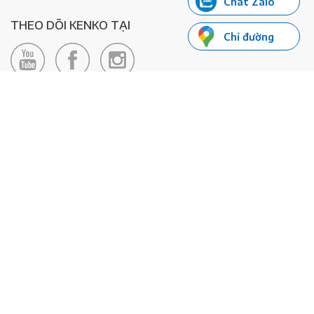
Chat Zalo
THEO DÕI KENKO TẠI
Chỉ đường
LIÊN HỆ
Hotline: 0985155066
Email:
xedienkenko@gmail.com
Địa chỉ: Số 24/24bis Đường Đông Du, Phường Bến Nghé, Quận 1, TP
Hồ Chí Minh - Số đăng ký KD: 0108443053
© 2020 - Bản quyền thuộc về Công ty TNHH Xe Máy Điện Thông
Minh KENKO