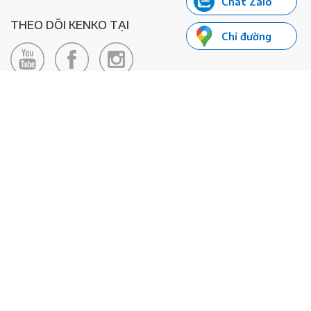
Chat Zalo
THEO DÕI KENKO TẠI
Chỉ đường
LIÊN HỆ
Hotline: 0985155066
Email:
xedienkenko@gmail.com
Địa chỉ: Số 24/24bis Đường Đông Du, Phường Bến Nghé, Quận 1, TP
Hồ Chí Minh - Số đăng ký KD: 0108443053
© 2020 - Bản quyền thuộc về Công ty TNHH Xe Máy Điện Thông
Minh KENKO