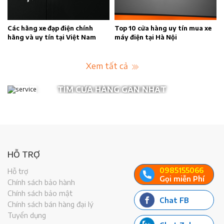
n
Các hãng xe đạp điện chính
Top 10 cửa hàng uy tín mua xe
hãng và uy tín tại Việt Nam
máy điện tại Hà Nội
Xem tất cả
TÌM CỬA HÀNG GẦN NHẤT
HỖ TRỢ
0985155066
Hỗ trợ
Gọi miễn Phí
Chính sách bảo hành
Chính sách bảo mật
Chat FB
Chính sách bán hàng đại lý
Tuyển dụng