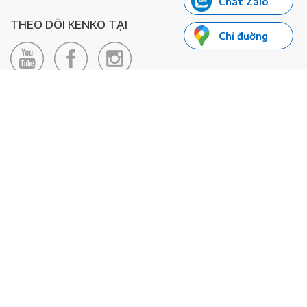
Chat Zalo
THEO DÕI KENKO TẠI
Chỉ đường
LIÊN HỆ
Hotline: 0985155066
Email:
xedienkenko@gmail.com
Địa chỉ: Số 24/24bis Đường Đông Du, Phường Bến Nghé, Quận 1, TP
Hồ Chí Minh - Số đăng ký KD: 0108443053
© 2020 - Bản quyền thuộc về Công ty TNHH Xe Máy Điện Thông
Minh KENKO