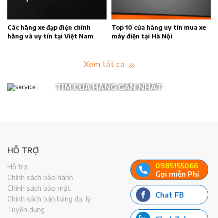
n
Các hãng xe đạp điện chính
Top 10 cửa hàng uy tín mua xe
hãng và uy tín tại Việt Nam
máy điện tại Hà Nội
Xem tất cả
TÌM CỬA HÀNG GẦN NHẤT
HỖ TRỢ
0985155066
Hỗ trợ
Gọi miễn Phí
Chính sách bảo hành
Chính sách bảo mật
Chat FB
Chính sách bán hàng đại lý
Tuyển dụng