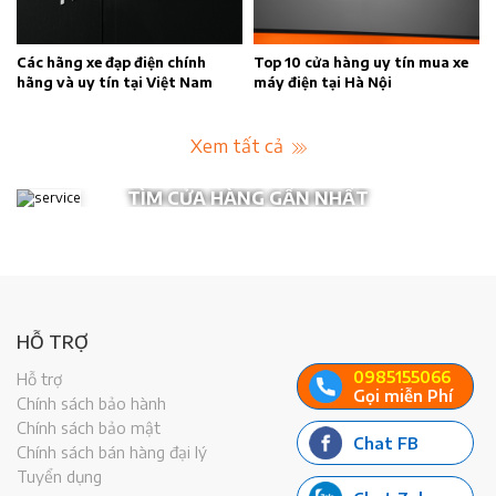
n
Các hãng xe đạp điện chính
Top 10 cửa hàng uy tín mua xe
hãng và uy tín tại Việt Nam
máy điện tại Hà Nội
Xem tất cả
TÌM CỬA HÀNG GẦN NHẤT
HỖ TRỢ
0985155066
Hỗ trợ
Gọi miễn Phí
Chính sách bảo hành
Chính sách bảo mật
Chat FB
Chính sách bán hàng đại lý
Tuyển dụng