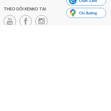
Chat Zalo
THEO DÕI KENKO TẠI
Chỉ đường
LIÊN HỆ
Hotline: 0985155066
Email:
xedienkenko@gmail.com
Địa chỉ: Số 24/24bis Đường Đông Du, Phường Bến Nghé, Quận 1, TP
Hồ Chí Minh - Số đăng ký KD: 0108443053
© 2020 - Bản quyền thuộc về Công ty TNHH Xe Máy Điện Thông
Minh KENKO