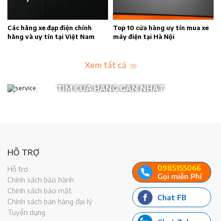
Các hãng xe đạp điện chính
Top 10 cửa hàng uy tín mua xe
04 
hãng và uy tín tại Việt Nam
máy điện tại Hà Nội
yêu
Xem tất cả
TÌM CỬA HÀNG GẦN NHẤT
HỖ TRỢ
0985155066
Hỗ trợ
Gọi miễn Phí
Chính sách bảo hành
Chính sách bảo mật
Chat FB
Chính sách bán hàng đại lý
Tuyển dụng