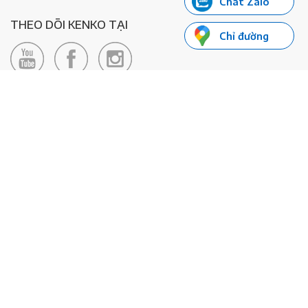
Chat Zalo
THEO DÕI KENKO TẠI
Chỉ đường
LIÊN HỆ
Hotline: 0985155066
Email:
xedienkenko@gmail.com
Địa chỉ: Số 24/24bis Đường Đông Du, Phường Bến Nghé, Quận 1, TP
Hồ Chí Minh - Số đăng ký KD: 0108443053
© 2020 - Bản quyền thuộc về Công ty TNHH Xe Máy Điện Thông
Minh KENKO