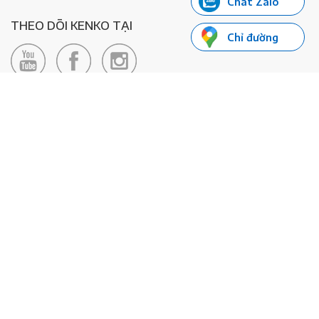
Chat Zalo
THEO DÕI KENKO TẠI
Chỉ đường
LIÊN HỆ
Hotline: 0985155066
Email:
xedienkenko@gmail.com
Địa chỉ: Số 24/24bis Đường Đông Du, Phường Bến Nghé, Quận 1, TP
Hồ Chí Minh - Số đăng ký KD: 0108443053
© 2020 - Bản quyền thuộc về Công ty TNHH Xe Máy Điện Thông
Minh KENKO