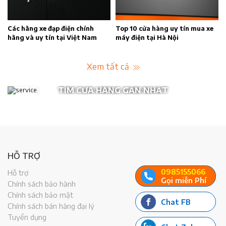
n
Các hãng xe đạp điện chính
Top 10 cửa hàng uy tín mua xe
hãng và uy tín tại Việt Nam
máy điện tại Hà Nội
Xem tất cả
TÌM CỬA HÀNG GẦN NHẤT
HỖ TRỢ
0985155066
Hỗ trợ
Gọi miễn Phí
Chính sách bảo hành
Chính sách bảo mật
Chat FB
Chính sách bán hàng đại lý
Tuyển dụng