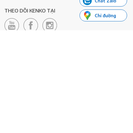
Chat Zalo
THEO DÕI KENKO TẠI
Chỉ đường
LIÊN HỆ
Hotline: 0985155066
Email:
xedienkenko@gmail.com
Địa chỉ: Số 24/24bis Đường Đông Du, Phường Bến Nghé, Quận 1, TP
Hồ Chí Minh - Số đăng ký KD: 0108443053
© 2020 - Bản quyền thuộc về Công ty TNHH Xe Máy Điện Thông
Minh KENKO