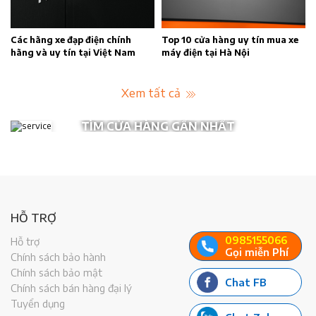
n
Các hãng xe đạp điện chính
Top 10 cửa hàng uy tín mua xe
hãng và uy tín tại Việt Nam
máy điện tại Hà Nội
Xem tất cả
TÌM CỬA HÀNG GẦN NHẤT
HỖ TRỢ
0985155066
Hỗ trợ
Gọi miễn Phí
Chính sách bảo hành
Chính sách bảo mật
Chat FB
Chính sách bán hàng đại lý
Tuyển dụng