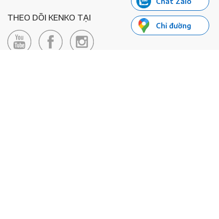
Chat Zalo
THEO DÕI KENKO TẠI
Chỉ đường
LIÊN HỆ
Hotline: 0985155066
Email:
xedienkenko@gmail.com
Địa chỉ: Số 24/24bis Đường Đông Du, Phường Bến Nghé, Quận 1, TP
Hồ Chí Minh - Số đăng ký KD: 0108443053
© 2020 - Bản quyền thuộc về Công ty TNHH Xe Máy Điện Thông
Minh KENKO