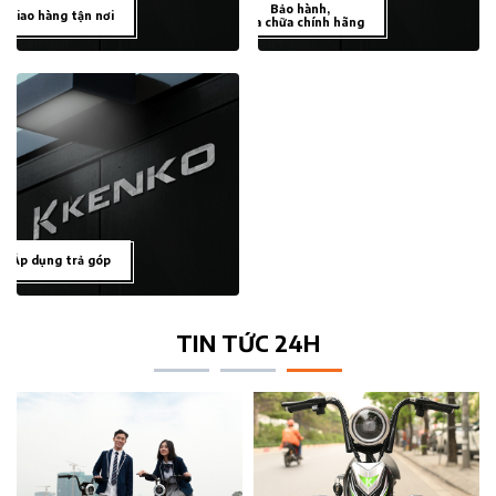
Bảo hành,
Giao hàng tận nơi
sửa chữa chính hãng
Áp dụng trả góp
TIN TỨC 24H