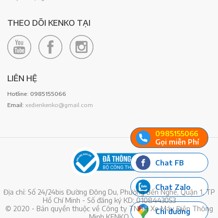
THEO DÕI KENKO TẠI
LIÊN HỆ
Hotline: 0985155066
Email:
xedienkenko@gmail.com
0985155066
Gọi miễn Phí
Chat FB
Chat Zalo
Địa chỉ: Số 24/24bis Đường Đông Du, Phường Bến Nghé, Quận 1, TP
Hồ Chí Minh - Số đăng ký KD: 0108443053
© 2020 - Bản quyền thuộc về Công ty TNHH Xe Máy Điện Thông
Chỉ đường
Minh KENKO