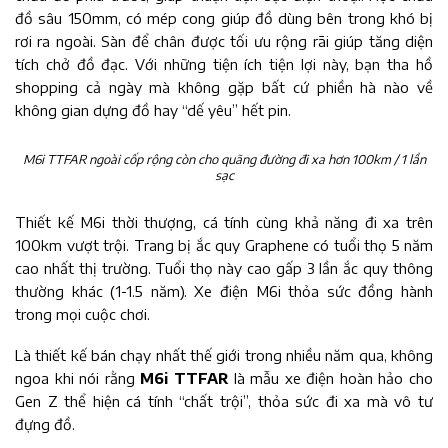
đồ sâu 150mm, có mép cong giúp đồ dùng bên trong khó bị
rơi ra ngoài. Sàn để chân được tối ưu rộng rãi giúp tăng diện
tích chở đồ đạc. Với những tiện ích tiện lợi này, bạn tha hồ
shopping cả ngày mà không gặp bất cứ phiền hà nào về
không gian dựng đồ hay “dế yêu” hết pin.
M6i TTFAR ngoài cốp rộng còn cho quãng đường đi xa hơn 100km / 1 lần
sạc
Thiết kế M6i thời thượng, cá tính cùng khả năng đi xa trên
100km vượt trội. Trang bị ắc quy Graphene có tuổi thọ 5 năm
cao nhất thị trường. Tuổi thọ này cao gấp 3 lần ắc quy thông
thường khác (1-1.5 năm). Xe điện M6i thỏa sức đồng hành
trong mọi cuộc chơi.
Là thiết kế bán chạy nhất thế giới trong nhiều năm qua, không
ngoa khi nói rằng
M6i TTFAR
là mẫu xe điện hoàn hảo cho
Gen Z thể hiện cá tính “chất trội”, thỏa sức đi xa mà vô tư
đựng đồ.