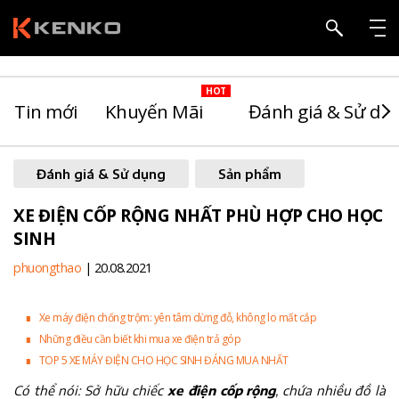
Tin mới
Khuyến Mãi
Đánh giá & Sử dụ
Đánh giá & Sử dụng
Sản phẩm
XE ĐIỆN CỐP RỘNG NHẤT PHÙ HỢP CHO HỌC
SINH
phuongthao
| 20.08.2021
∎
Xe máy điện chống trộm: yên tâm dừng đỗ, không lo mất cắp
∎
Những điều cần biết khi mua xe điện trả góp
∎
TOP 5 XE MÁY ĐIỆN CHO HỌC SINH ĐÁNG MUA NHẤT
Có thể nói: Sở hữu chiếc
xe điện cốp rộng
, chứa nhiều đồ là