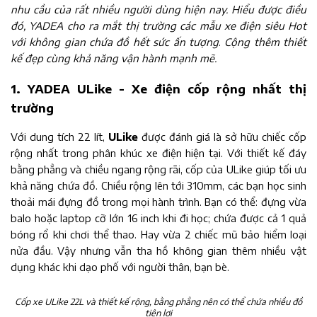
nhu cầu của rất nhiều người dùng hiện nay. Hiểu được điều
đó, YADEA cho ra mắt thị trường các mẫu xe điện siêu Hot
với không gian chứa đồ hết sức ấn tượng
.
Cộng thêm thiết
kế đẹp cùng khả năng vận hành mạnh mẽ.
1. YADEA ULike - Xe điện cốp rộng nhất thị
trường
Với dung tích 22 lít,
ULike
được đánh giá là sở hữu chiếc cốp
rộng nhất trong phân khúc xe điện hiện tại. Với thiết kế đáy
bằng phẳng và chiều ngang rộng rãi, cốp của ULike giúp tối ưu
khả năng chứa đồ. Chiều rộng lên tới 310mm, các bạn học sinh
thoải mái đựng đồ trong mọi hành trình. Bạn có thể: đựng vừa
balo hoặc laptop cỡ lớn 16 inch khi đi học; chứa được cả 1 quả
bóng rổ khi chơi thể thao. Hay vừa 2 chiếc mũ bảo hiểm loại
nửa đầu. Vậy nhưng vẫn tha hồ không gian thêm nhiều vật
dụng khác khi dạo phố với người thân, bạn bè.
Cốp xe ULike 22L và thiết kế rộng, bằng phẳng nên có thể chứa nhiều đồ
tiện lợi