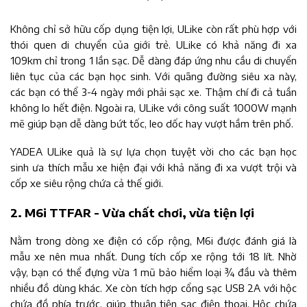
Không chỉ sở hữu cốp dụng tiện lợi, ULike còn rất phù hợp với
thói quen di chuyển của giới trẻ. ULike có khả năng đi xa
109km chỉ trong 1 lần sạc. Dễ dàng đáp ứng nhu cầu di chuyển
liên tục của các bạn học sinh. Với quãng đường siêu xa này,
các bạn có thể 3-4 ngày mới phải sạc xe. Thậm chí đi cả tuần
không lo hết điện. Ngoài ra, ULike với công suất 1000W mạnh
mẽ giúp bạn dễ dàng bứt tốc, leo dốc hay vượt hầm trên phố.
YADEA ULike quả là sự lựa chọn tuyệt vời cho các bạn học
sinh ưa thích mẫu xe hiện đại với khả năng đi xa vượt trội và
cốp xe siêu rộng chứa cả thế giới.
2. M6i TTFAR - Vừa chất chơi, vừa tiện lợi
Nằm trong dòng xe điện có cốp rộng, M6i được đánh giá là
mẫu xe nên mua nhất. Dung tích cốp xe rộng tới 18 lít. Nhờ
vậy, bạn có thể đựng vừa 1 mũ bảo hiểm loại ¾ đầu và thêm
nhiều đồ dùng khác. Xe còn tích hợp cổng sạc USB 2A với hộc
chứa đồ phía trước, giúp thuận tiện sạc điện thoại. Hộc chứa