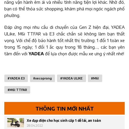
năng vận hành êm ái và nhiều tính năng tiện lợi khác. Nhờ đó,
bạn có thể thỏa sức shopping, khám phá mọi ngóc ngách phố
phường.
Đáp ứng mọi nhu cầu di chuyển của Gen Z hiện đại, YADEA
ULike, M6i TTFAR và E3 chắc chắn sẽ không làm bạn thất
vọng. Với chế độ bảo hành tốt nhất thị trường: 1 đổi 1 toàn xe
trong 15 ngày; 1 đổi 1 ắc quy trong 18 tháng…, các bạn yên
tâm đến với
YADEA
để lựa chọn được mẫu xe ưng ý nhất nhé!
#
YADEA E3
#
xecoprong
#
YADEA ULIKE
#
M6I
#
M6I TTFAR
THÔNG TIN MỚI NHẤT
Xe đạp điện cho học sinh cấp 1 dễ lái, an toàn
28.04.2022