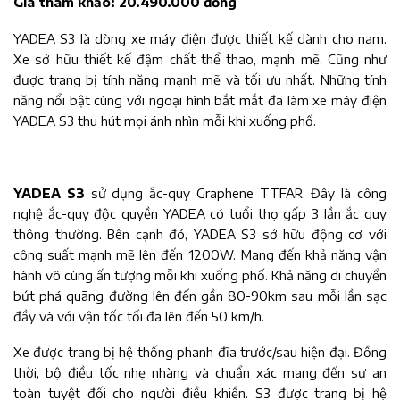
Giá tham khảo: 20.490.000 đồng
YADEA S3 là dòng xe máy điện được thiết kế dành cho nam.
Xe sở hữu thiết kế đậm chất thể thao, mạnh mẽ. Cũng như
được trang bị tính năng mạnh mẽ và tối ưu nhất. Những tính
năng nổi bật cùng với ngoại hình bắt mắt đã làm xe máy điện
YADEA S3 thu hút mọi ánh nhìn mỗi khi xuống phố.
YADEA S3
sử dụng ắc-quy Graphene TTFAR. Đây là công
nghệ ắc-quy độc quyền YADEA có tuổi thọ gấp 3 lần ắc quy
thông thường. Bên cạnh đó, YADEA S3 sở hữu động cơ với
công suất mạnh mẽ lên đến 1200W. Mang đến khả năng vận
hành vô cùng ấn tượng mỗi khi xuống phố. Khả năng di chuyển
bứt phá quãng đường lên đến gần 80-90km sau mỗi lần sạc
đầy và với vận tốc tối đa lên đến 50 km/h.
Xe được trang bị hệ thống phanh đĩa trước/sau hiện đại. Đồng
thời, bộ điều tốc nhẹ nhàng và chuẩn xác mang đến sự an
toàn tuyệt đối cho người điều khiển. S3 được trang bị hệ