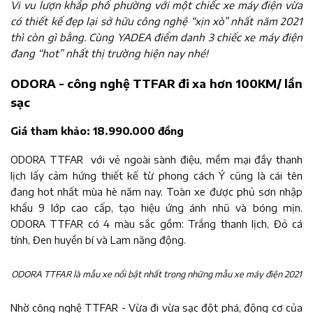
Vi vu lượn khắp phố phường với một chiếc xe máy điện vừa
có thiết kế đẹp lại sở hữu công nghệ “xịn xò” nhất năm 2021
thì còn gì bằng. Cùng YADEA điểm danh 3 chiếc xe máy điện
đang “hot” nhất thị trường hiện nay nhé!
ODORA - công nghệ TTFAR đi xa hơn 100KM/ lần
sạc
Giá tham khảo: 18.990.000 đồng
ODORA TTFAR với vẻ ngoài sành điệu, mềm mại đầy thanh
lịch lấy cảm hứng thiết kế từ phong cách Ý cũng là cái tên
đang hot nhất mùa hè năm nay. Toàn xe được phủ sơn nhập
khẩu 9 lớp cao cấp, tạo hiệu ứng ánh nhũ và bóng mịn.
ODORA TTFAR có 4 màu sắc gồm: Trắng thanh lịch, Đỏ cá
tính, Đen huyền bí và Lam năng động.
ODORA TTFAR là mẫu xe nổi bật nhất trong những mẫu xe máy điện 2021
Nhờ công nghệ TTFAR - Vừa đi vừa sạc đột phá, động cơ của