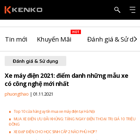
Tin mới
Khuyến Mãi
Đánh giá & Sử dụ
Đánh giá & Sử dụng
Xe máy điện 2021: điểm danh những mẫu xe
có công nghệ mới nhất
phuongthao
| 01.11.2021
∎
Top 10 cửa hàng uy tín mua xe máy điện tại Hà Nội
∎
MUA XE ĐIỆN ƯU ĐÃI KHỦNG: TẶNG NGAY ĐIỆN THOẠI TRỊ GIÁ 10 TRIỆU
ĐỒNG
∎
XE ĐẠP ĐIỆN CHO HỌC SINH CẤP 2 NÀO PHÙ HỢP?