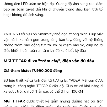
thống đèn LED toàn xe hiện đại. Cường độ ánh sáng cao, đảm
bảo an toàn tuyệt đối khi di chuyển trong điều kiện trời tối
hoặc không đủ ánh sáng.
YADEA S3 sở hữu bộ Smartkey nhỏ gọn, thông minh. Giúp việc
vận hành xe nằm gọn trong lòng bàn tay. Cùng với hệ thống
chống trộm báo động tức thì khi bị chạm vào xe, giúp người
điều khiển hoàn toàn an tâm khi đỗ xe ở bất kỳ đâu.
M6i TTFAR đi xa "trăm cây", điện vẫn đủ đầy
Giá tham khảo: 17.990.000 đồng
Sở hữu thiết kế cá tính đến từ tương lai, YADEA M6i còn được
trang bị công nghệ TTFAR 6 cấp độ. Giúp xe có khả năng đi
xa vượt trội, chỉ với 1 lần sạc có thể đi hơn 100KM.
M6i TTFAR
được thiết kế gồm những đường nét bo tròn
mềm mại chính là điểm nhấn của chiếc xe. Chiều cao yên