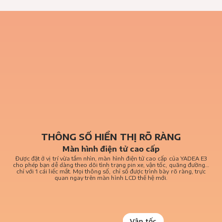
THÔNG SỐ HIỂN THỊ RÕ RÀNG
Màn hình điện tử cao cấp
Được đặt ở vị trí vừa tầm nhìn, màn hình điện tử cao cấp của YADEA E3
cho phép bạn dễ dàng theo dõi tình trạng pin xe, vận tốc, quãng đường…
chỉ với 1 cái liếc mắt. Mọi thông số, chỉ số được trình bày rõ ràng, trực
quan ngay trên màn hình LCD thế hệ mới.
Vận tốc