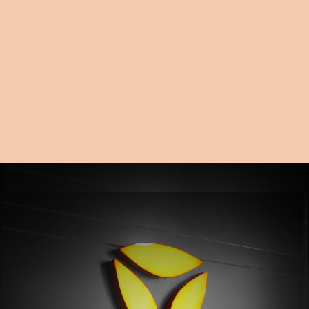
BỘ SẠC
Gọn nhẹ, an toàn và dễ sử dụng. Công
nghệ đúc nguội Epoxy Resin bảo vệ hệ
thống bo mạch hiện đại, có tác dụng
chống nước, chống lại các rung chấn, va
đập ngoài môi trường.