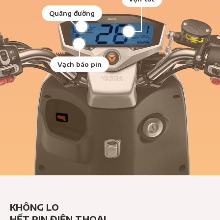
Quãng đường
Vạch báo pin
KHÔNG LO
HẾT PIN ĐIỆN THOẠI