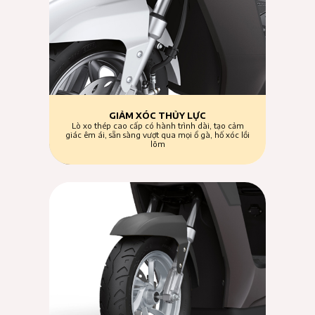
GIẢM XÓC THỦY LỰC
Lò xo thép cao cấp có hành trình dài, tạo cảm
giác êm ái, sẵn sàng vượt qua mọi ổ gà, hố xóc lồi
lõm
>