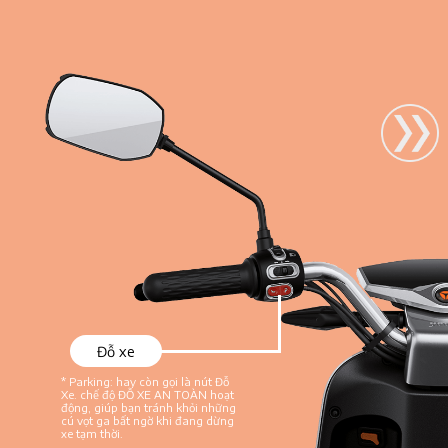
Đỗ xe
* Parking: hay còn gọi là nút Đỗ
Xe. chế độ
ĐỖ XE AN TOÀN hoạt
động, giúp bạn tránh khỏi
những
cú vọt ga bất ngờ khi đang dừng
xe tạm thời.