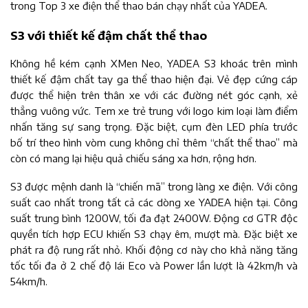
trong Top 3 xe điện thể thao bán chạy nhất của YADEA.
S3 với thiết kế đậm chất thể thao
Không hề kém cạnh XMen Neo,
YADEA S3
khoác trên mình
thiết kế đậm chất tay ga thể thao hiện đại. Vẻ đẹp cứng cáp
được thể hiện trên thân xe với các đường nét góc cạnh, xẻ
thẳng vuông vức. Tem xe trẻ trung với logo kim loại làm điểm
nhấn tăng sự sang trọng. Đặc biệt, cụm đèn LED phía trước
bố trí theo hình vòm cung không chỉ thêm “chất thể thao” mà
còn có mang lại hiệu quả chiếu sáng xa hơn, rộng hơn.
S3 được mệnh danh là “chiến mã” trong làng xe điện. Với công
suất cao nhất trong tất cả các dòng xe YADEA hiện tại. Công
suất trung bình 1200W, tối đa đạt 2400W. Động cơ GTR độc
quyền tích hợp ECU khiến S3 chạy êm, mượt mà. Đặc biệt xe
phát ra độ rung rất nhỏ. Khối động cơ này cho khả năng tăng
tốc tối đa ở 2 chế độ lái Eco và Power lần lượt là 42km/h và
54km/h.