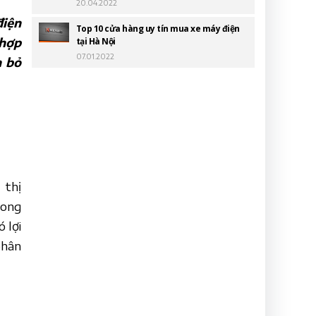
20.04.2022
điện
Top 10 cửa hàng uy tín mua xe máy điện
 hợp
tại Hà Nội
07.01.2022
n bỏ
 thị
rong
 lợi
phân