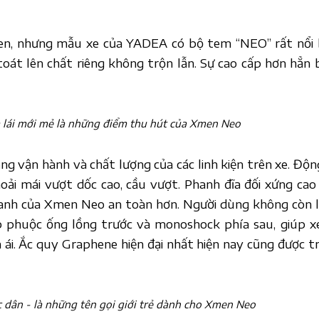
en, nhưng mẫu xe của YADEA có bộ tem “NEO” rất nổi 
oát lên chất riêng không trộn lẫn. Sự cao cấp hơn hẳn 
ệm lái mới mẻ là những điểm thu hút của Xmen Neo
 vận hành và chất lượng của các linh kiện trên xe. Độn
 mái vượt dốc cao, cầu vượt. Phanh đĩa đối xứng cao
anh của Xmen Neo an toàn hơn. Người dùng không còn l
ặp phuộc ống lồng trước và monoshock phía sau, giúp x
ái. Ắc quy Graphene hiện đại nhất hiện nay cũng được t
c dân - là những tên gọi giới trẻ dành cho Xmen Neo