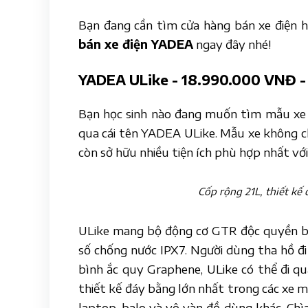
Bạn đang cần tìm cửa hàng bán xe điện h
bán xe điện YADEA
ngay đây nhé!
YADEA ULike - 18.990.000 VNĐ - 
Bạn học sinh nào đang muốn tìm mẫu xe c
qua cái tên YADEA ULike. Mẫu xe không chỉ
còn sở hữu nhiều tiện ích phù hợp nhất với
Cốp rộng 21L, thiết kế
ULike mang bộ động cơ GTR độc quyền b
số chống nước IPX7. Người dùng tha hồ đi 
bình ắc quy Graphene, ULike có thể đi q
thiết kế đáy bằng lớn nhất trong các xe m
laptop, balo và vô vàn đồ dùng khác. Chì