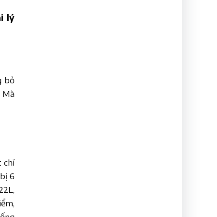
i lý
g bỏ
. Mà
 chỉ
bị 6
22L,
iểm,
hống