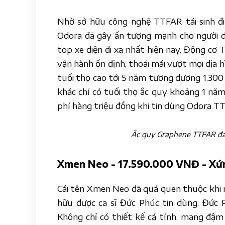
Nhờ sở hữu công nghệ TTFAR tái sinh điệ
Odora đã gây ấn tượng mạnh cho người dù
top xe điện đi xa nhất hiện nay. Động cơ
vận hành ổn định, thoải mái vượt mọi địa 
tuổi thọ cao tới 5 năm tương đương 1.300 
khác chỉ có tuổi thọ ắc quy khoảng 1 năm
phí hàng triệu đồng khi tin dùng Odora T
Ắc quy Graphene TTFAR đan
Xmen Neo - 17.590.000 VNĐ - Xứ
Cái tên Xmen Neo đã quá quen thuộc khi nh
hữu được ca sĩ Đức Phúc tin dùng. Đức
Không chỉ có thiết kế cá tính, mang đậ