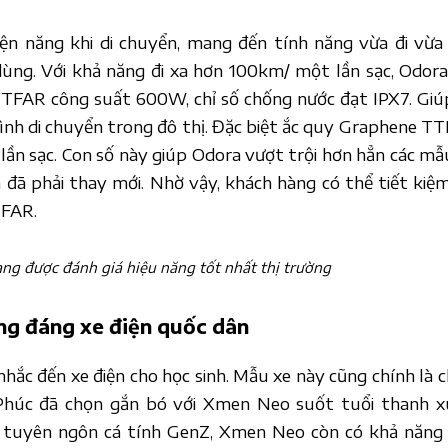
n năng khi di chuyển, mang đến tính năng vừa đi vừa 
ng. Với khả năng đi xa hơn 100km/ một lần sạc, Odora
 TTFAR công suất 600W, chỉ số chống nước đạt IPX7. Giú
hình di chuyển trong đô thị. Đặc biệt ắc quy Graphene T
lần sạc. Con số này giúp Odora vượt trội hơn hẳn các mẫ
 đã phải thay mới. Nhờ vậy, khách hàng có thể tiết kiệm
TFAR.
g được đánh giá hiệu năng tốt nhất thị trường
ng đáng xe điện quốc dân
ắc đến xe điện cho học sinh. Mẫu xe này cũng chính là c
 Phúc đã chọn gắn bó với Xmen Neo suốt tuổi thanh x
m tuyên ngôn cá tính GenZ, Xmen Neo còn có khả năng