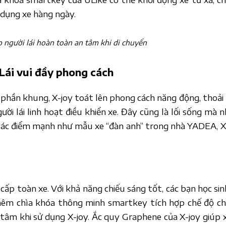
sử dụng xe hàng ngày.
 người lái hoàn toàn an tâm khi di chuyển
Lái vui đầy phong cách
u phần khung, X-joy toát lên phong cách năng động, thoải 
ười lái linh hoạt điều khiển xe. Đây cũng là lối sống mà n
 các điểm mạnh như mẫu xe “đàn anh” trong nhà YADEA, X
cấp toàn xe. Với khả năng chiếu sáng tốt, các bạn học sin
Thêm chìa khóa thông minh smartkey tích hợp chế độ c
âm khi sử dụng X-joy. Ắc quy Graphene của X-joy giúp x