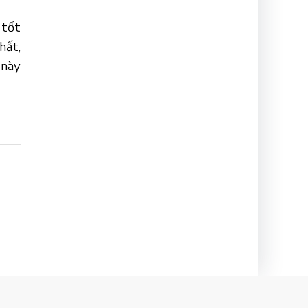
 tốt
hất,
 này