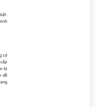
bật.
bình
g cơ
 cấp
o bị
e dễ
rang