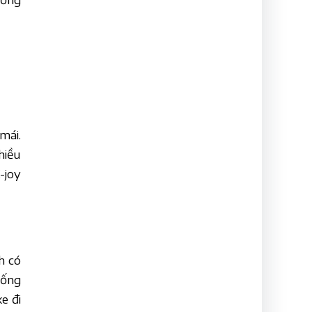
mái.
hiều
-joy
h có
hống
e đi