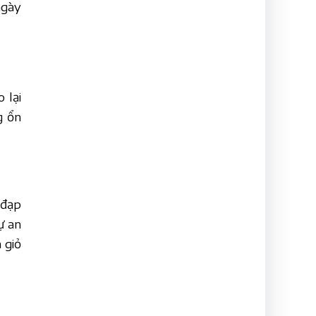
ngày
 lại
g ổn
 đạp
ự an
 giỏ