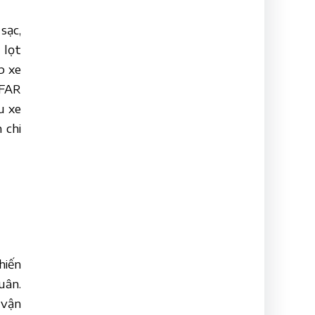
sạc,
 lọt
p xe
TFAR
u xe
 chi
hiến
uân.
 vận