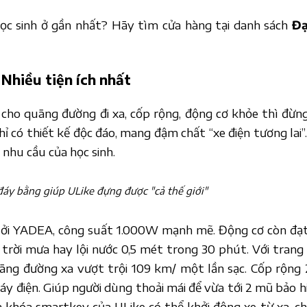
ọc sinh ở gần nhất? Hãy tìm cửa hàng tại danh sách
Đạ
Nhiều tiện ích nhất
ho quãng đường đi xa, cốp rộng, động cơ khỏe thì đừn
 có thiết kế độc đáo, mang đậm chất “xe điện tương lai”
 nhu cầu của học sinh.
 đáy bằng giúp ULike đựng được "cả thế giới"
ởi YADEA, công suất 1.000W mạnh mẽ. Động cơ còn đạt
trời mưa hay lội nước 0,5 mét trong 30 phút. Với trang 
uãng đường xa vượt trội 109 km/ một lần sạc. Cốp rộng 
áy điện. Giúp người dùng thoải mái để vừa tới 2 mũ bảo h
a khóa smartkey của ULike có thể khởi động xe từ xa, c