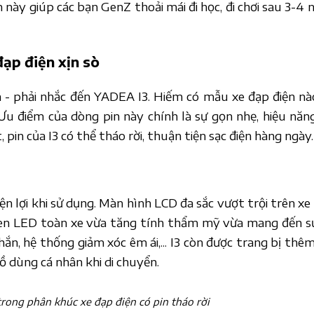
 này giúp các bạn GenZ thoải mái đi học, đi chơi sau 3-4 
ạp điện xịn sò
 - phải nhắc đến YADEA I3. Hiếm có mẫu xe đạp điện nào
 Ưu điểm của dòng pin này chính là sự gọn nhẹ, hiệu năn
, pin của I3 có thể tháo rời, thuận tiện sạc điện hàng ngày.
ện lợi khi sử dụng. Màn hình LCD đa sắc vượt trội trên xe
. Đèn LED toàn xe vừa tăng tính thẩm mỹ vừa mang đến s
ắn, hệ thống giảm xóc êm ái,... I3 còn được trang bị thêm
đồ dùng cá nhân khi di chuyển.
trong phân khúc xe đạp điện có pin tháo rời