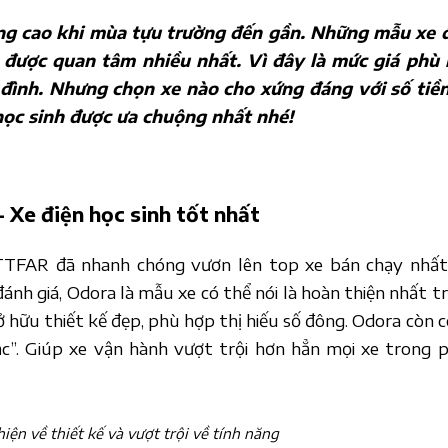
ng cao khi mùa tựu trường đến gần. Những mẫu xe 
n được quan tâm nhiều nhất. Vì đây là mức giá phù
a đình. Nhưng chọn xe nào cho xứng đáng với số tiề
học sinh được ưa chuộng nhất nhé!
Xe điện học sinh tốt nhất
TFAR đã nhanh chóng vươn lên top xe bán chạy nhất
nh giá, Odora là mẫu xe có thể nói là hoàn thiện nhất t
 hữu thiết kế đẹp, phù hợp thị hiếu số đông. Odora còn có
c”. Giúp xe vận hành vượt trội hơn hẳn mọi xe trong 
ện về thiết kế và vượt trội về tính năng