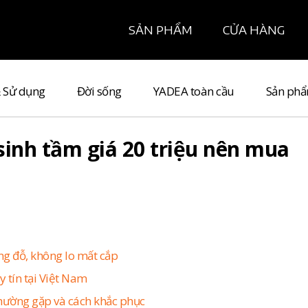
SẢN PHẨM
CỬA HÀNG
& Sử dụng
Đời sống
YADEA toàn cầu
Sản ph
sinh tầm giá 20 triệu nên mua
g đỗ, không lo mất cắp
 tín tại Việt Nam
thường gặp và cách khắc phục